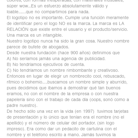
colores, con formas inesperadas, con materiales inusuales,
súper wow…Es un esfuerzo absolutamente válido y
loable…….que no compartimos para nada.
El logotipo no es importante. Cumple una función meramente
de identificar pero el logo NO es la marca. La marca es LA
RELACIÓN que existe entre el usuario y el producto/servicio.
Una marca es un intangible.
Nuestro logotipo nunca ha sido la gran cosa. Nuestro nombre
parece de bufete de abogados.
Desde nuestra fundación (hace 900 años) definimos que
A) No seríamos jamás una agencia de publicidad.
B) No tendríamos ejecutivos de cuenta.
C) No tendríamos un nombre rimbombante y creativoso.
Entonces en lugar de elegir un nombrecito cool, rebuscado,
rítmico o bohemio…..buscamos un nombre simple y aburrido,
pues decidimos que íbamos a demostrar qué tan buenos
eramos, no con el nombre de la empresa o con nuestra
papelería sino con el trabajo de cada día (oops, sonó como a
padre nuestro).
De hecho sólo una vez en la vida (en 1997) tuvimos tarjetas
de presentación y lo único que tenían era el nombre (no el
apellido) y el número de celular del portador. (sin logo
impreso). Era como dar un pedacito de cartulina con el
nombre y el teléfono escrito a mano. Jamás tuvimos la