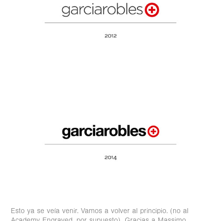
Esto ya se veía venir. Vamos a volver al principio. (no al
Academy Engraved, por supuesto). Gracias a Massimo