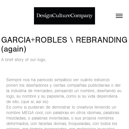
GARCIA+ROBLES \ REBRANDING 
(again)
A brief story of our logo.
Siempre nos ha parecido simpático ver cuánto esfuerzo
ponen los diseñadores y ciertas compañías publicitarias o del
la industria de mercadeo, pensando un nombre, diseñando su
logo, su nombre y su papelería, como si su vida dependiera
de ello. (que sí, así es)
Es como si pudieran de demostrar lo creativos teniendo un
nombre MEGA cool, con palabras en otros idiomas, palabras
mezcladas, o palabras inventadas, o sus propios nombres
deformados, con tarjetas divinas, troqueladas, con todos los