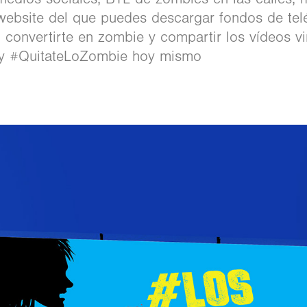
 website del que puedes descargar fondos de tel
 convertirte en zombie y compartir los vídeos vir
y ‪#‎QuitateLoZombie‬ hoy mismo