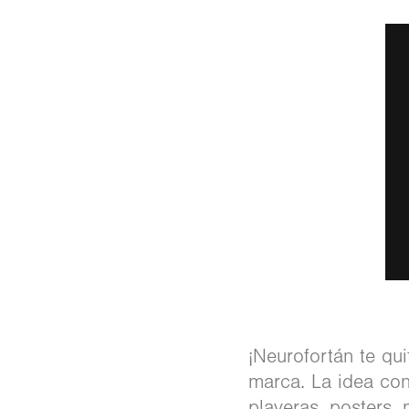
¡Neurofortán te qu
marca. La idea con
playeras, posters,