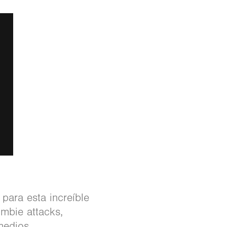
para esta increíble
mbie attacks,
 medios