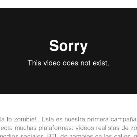
ita lo zombie! . Esta es nuestra primera campaña 
ecta muchas plataformas: vídeos realistas de zo
 medios sociales, BTL de zombies en las calles,