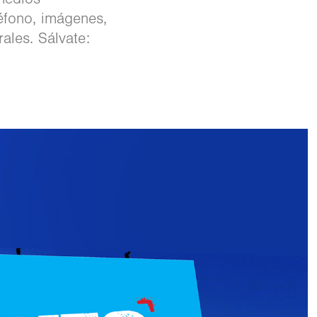
éfono, imágenes,
ales. Sálvate: