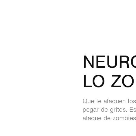
NEURO
LO ZO
Que te ataquen los
pegar de gritos. E
ataque de zombies 