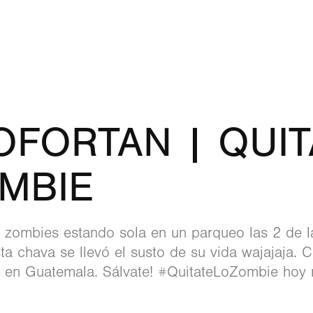
FORTAN | QUITA
MBIE
 zombies estando sola en un parqueo las 2 de 
sta chava se llevó el susto de su vida wajajaja.
en Guatemala. Sálvate! ‪#‎QuitateLoZombie‬ hoy