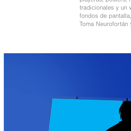
tradicionales y un
fondos de pantalla,
Toma Neurofortán 