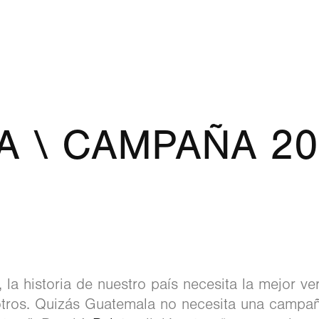
A \ CAMPAÑA 2
la historia de nuestro país necesita la mejor ve
tros. Quizás Guatemala no necesita una campa