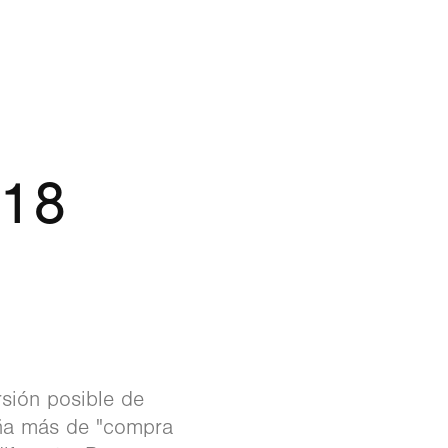
018
rsión posible de
ña más de "compra