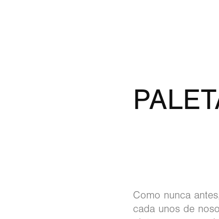
PALET
Como nunca antes, 
cada unos de noso