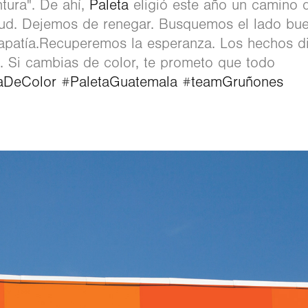
ntura". De ahí,
Paleta
eligió este año un camino d
tud. Dejemos de renegar. Busquemos el lado bue
patía.Recuperemos la esperanza. Los hechos di
o. Si cambias de color, te prometo que todo
aDeColor
#PaletaGuatemala
#teamGruñones